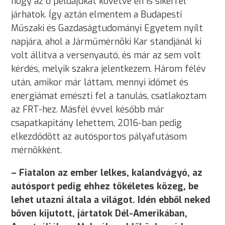
hogy az ő példájukat követve én is sikerrel
járhatok. Így aztán elmentem a Budapesti
Műszaki és Gazdaságtudományi Egyetem nyílt
napjára, ahol a Járműmérnöki Kar standjánál ki
volt állítva a versenyautó, és már az sem volt
kérdés, melyik szakra jelentkezem. Három félév
után, amikor már láttam, mennyi időmet és
energiámat emészti fel a tanulás, csatlakoztam
az FRT-hez. Másfél évvel később már
csapatkapitány lehettem, 2016-ban pedig
elkezdődött az autósportos pályafutásom
mérnökként.
– Fiatalon az ember lelkes, kalandvágyó, az
autósport pedig ehhez tökéletes közeg, be
lehet utazni általa a világot. Idén ebből neked
bőven kijutott, jártatok Dél-Amerikában,