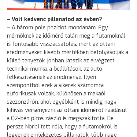
– Volt kedvenc pillanatod az évben?
– A három pole pozíciót mondanám. Egy
mérnöknek az időmérő talán még a futamoknál
is fontosabb visszacsatolás, mert az ottani
eredményeket kisebb mértékben befolyásolják a
külső tényezők, jobban látszik az elvégzett
technikai munka, a beállítások, az autó
felkészítésének az eredménye. Ilyen
szempontból ezek a sikerek számomra
euforikusak voltak, különösen a makaói
szezonzárón, ahol egyébként is mindig nagy
kihívás versenyezni, az ottani időmérőt ráadásul
a Q2-ben piros zászló is megszakította. De
persze Norbi tett róla, hogy a futamokról is
legyenek emlékezetes pillanatok, több nagy,