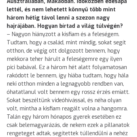
Ausztráliában, Makaóban. Időközben édesapa
lettél, és nem lehetett könnyű több mint
három hétig távol lenni a szezon nagy
hajrájában. Hogyan bírtad a világ túlvégén?
– Nagyon hiányzott a kisfiam és a feleségem.
Tudtam, hogy a család, mint mindig, sokat segít
otthon, de végig ott dolgozott bennem, hogy
mekkora teher hárult a feleségemre egy ilyen
pici babával. Ez a három hét alatt folyamatosan
rakódott le bennem, így hiába tudtam, hogy hála
neki otthon minden a legnagyobb rendben van,
óhatatlanul volt bennem egy rossz érzés emiatt.
Sokat beszéltünk videóhívással, és néha olyan
volt, mintha a kisfiam reagált volna a hangomra.
Talán egy három hónapos gyerek esetében ez
csak belemagyarázás, de nekem ezek a pillanatok
rengeteget adtak, segítettek túllendülni a nehéz