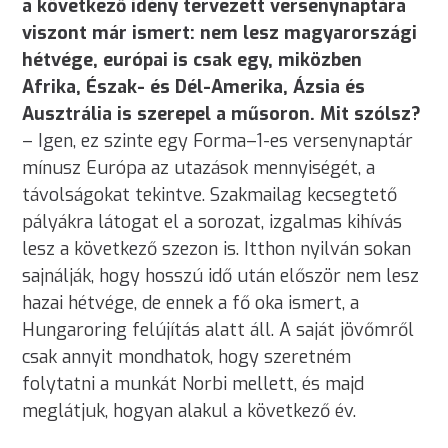
a következő idény tervezett versenynaptára
viszont már ismert: nem lesz magyarországi
hétvége, európai is csak egy, miközben
Afrika, Észak- és Dél-Amerika, Ázsia és
Ausztrália is szerepel a műsoron. Mit szólsz?
– Igen, ez szinte egy Forma–1-es versenynaptár
mínusz Európa az utazások mennyiségét, a
távolságokat tekintve. Szakmailag kecsegtető
pályákra látogat el a sorozat, izgalmas kihívás
lesz a következő szezon is. Itthon nyilván sokan
sajnálják, hogy hosszú idő után először nem lesz
hazai hétvége, de ennek a fő oka ismert, a
Hungaroring felújítás alatt áll. A saját jövőmről
csak annyit mondhatok, hogy szeretném
folytatni a munkát Norbi mellett, és majd
meglátjuk, hogyan alakul a következő év.