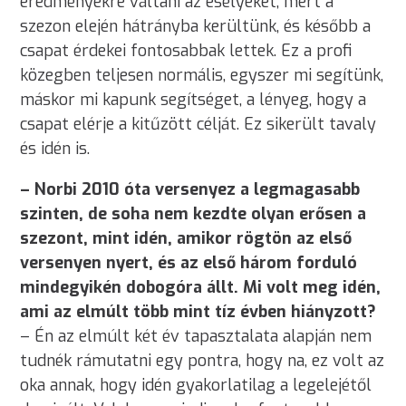
eredményekre váltani az esélyeket, mert a
szezon elején hátrányba kerültünk, és később a
csapat érdekei fontosabbak lettek. Ez a profi
közegben teljesen normális, egyszer mi segítünk,
máskor mi kapunk segítséget, a lényeg, hogy a
csapat elérje a kitűzött célját. Ez sikerült tavaly
és idén is.
– Norbi 2010 óta versenyez a legmagasabb
szinten, de soha nem kezdte olyan erősen a
szezont, mint idén, amikor rögtön az első
versenyen nyert, és az első három forduló
mindegyikén dobogóra állt. Mi volt meg idén,
ami az elmúlt több mint tíz évben hiányzott?
– Én az elmúlt két év tapasztalata alapján nem
tudnék rámutatni egy pontra, hogy na, ez volt az
oka annak, hogy idén gyakorlatilag a legelejétől