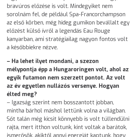
bravúros előzése is volt. Mindegyiket nem
sorolnám fel, de például Spa-Francorchampson
az első körben, még hideg gumikon bevállalt egy
előzést külső ívről a legendás Eau Rouge
kanyarban, ami stratégiailag nagyon fontos volt
a későbbiekre nézve.
– Ha lehet ilyet mondani, a szezon
mélypontja épp a Hungaroringen volt, ahol az
egyik futamon nem szerzett pontot. Az volt
az év egyetlen nullázós versenye. Hogyan
élted meg?
– Igazság szerint nem bosszantott jobban,
mintha bárhol máshol lettünk volna a világban.
Sőt talán még kicsit könnyebb is volt túllendülni
rajta, mert itthon voltunk, kint voltak a barátok,
ismerősök, akiktől annyi energiát kaptunk, hogy