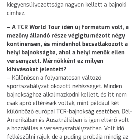
kiegyensúlyozottsága nagyon kellett a bajnoki
címhez.
– A TCR World Tour idén új formátum volt, a
mezőny állandó része végigturnézott négy
kontinensen, és mindenhol becsatlakozott a
helyi bajnokságba, ahol a helyi menők ellen
versenyzett. Mérnökként ez milyen
kihívásokat jelentett?
– Különösen a folyamatosan változó
sportszabályzat okozott nehézséget. Minden
bajnoksághoz alkalmazkodni kellett, és itt nem
csak apró eltérések voltak, mint például két
különböző európai TCR-bajnokság esetében. Dél-
Amerikában és Ausztráliában is igen eltérő volt
a hozzáállás a versenyszabályzatban. Volt idő
felkészülni rájuk, de a puding próbája mindig az