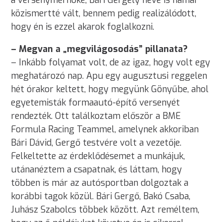
közismertté vált, bennem pedig realizálódott,
hogy én is ezzel akarok foglalkozni.
– Megvan a „megvilágosodás” pillanata?
– Inkább folyamat volt, de az igaz, hogy volt egy
meghatározó nap. Apu egy augusztusi reggelen
hét órakor keltett, hogy megyünk Gönyűbe, ahol
egyetemisták formaautó-építő versenyét
rendezték. Ott találkoztam először a BME
Formula Racing Teammel, amelynek akkoriban
Bári Dávid, Gergő testvére volt a vezetője.
Felkeltette az érdeklődésemet a munkájuk,
utánanéztem a csapatnak, és láttam, hogy
többen is már az autósportban dolgoztak a
korábbi tagok közül. Bári Gergő, Bakó Csaba,
Juhász Szabolcs többek között. Azt reméltem,