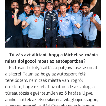
– Túlzás azt állítani, hogy a Michelisz-mánia
miatt dolgozol most az autósportban?
– Biztosan befolyásolták a pályaválasztásomat
a sikerei. Talán az, hogy az autósport felé
terelődtem, nem csak miatta van, régről
éreztem, hogy ez lehet az utam, de a szakág, a
túraautózás egyértelműen az ő hatása. Ugye,
amikor jöttek az első sikerei a világbajnokságon,
a versenymérnöke, Bári Gergely neve is hamar