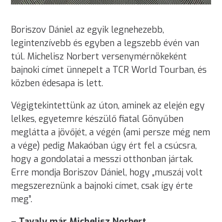
Boriszov Dániel az egyik legnehezebb,
legintenzívebb és egyben a legszebb évén van
túl. Michelisz Norbert versenymérnökeként
bajnoki címet ünnepelt a TCR World Tourban, és
közben édesapa is lett.
Végigtekintettünk az úton, aminek az elején egy
lelkes, egyetemre készülő fiatal Gönyűben
meglátta a jövőjét, a végén (ami persze még nem
a vége) pedig Makaóban úgy ért fel a csúcsra,
hogy a gondolatai a messzi otthonban jártak.
Erre mondja Boriszov Dániel, hogy „muszáj volt
megszereznünk a bajnoki címet, csak így érte
meg”.
– Tavaly már Michelisz Norbert