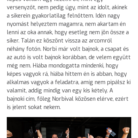
versenyzőt, nem pedig úgy, mint az idolt, akinek
a sikerein gyakorlatilag felnőttem. Idén nagy
nyomást helyeztem magamra, nem akartam én
lenni az oka annak, hogy esetleg nem jön össze a
siker. Talán ez köszönt vissza az arcomról
néhány fotón. Norbi már volt bajnok, a csapat és
az autó is volt bajnok korábban, de velem együtt
még nem. Hiába mondogatta mindenki, hogy
képes vagyok rá, hiába hittem én is abban, hogy
alkalmas vagyok a feladatra, amíg nem pipálsz ki
valamit, addig mindig van egy kis kétely. A
bajnoki cím, főleg Norbival közösen elérve, ezért
is jelent sokat nekem.