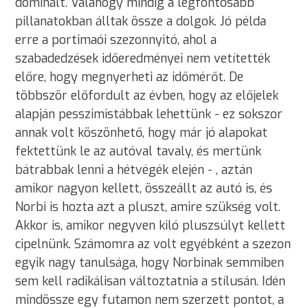
dominált. Valahogy mindig a legfontosabb
pillanatokban álltak össze a dolgok. Jó példa
erre a portimaói szezonnyitó, ahol a
szabadedzések időeredményei nem vetítették
előre, hogy megnyerheti az időmérőt. De
többször előfordult az évben, hogy az előjelek
alapján pesszimistábbak lehettünk - ez sokszor
annak volt köszönhető, hogy már jó alapokat
fektettünk le az autóval tavaly, és mertünk
bátrabbak lenni a hétvégék elején - , aztán
amikor nagyon kellett, összeállt az autó is, és
Norbi is hozta azt a pluszt, amire szükség volt.
Akkor is, amikor negyven kiló pluszsúlyt kellett
cipelnünk. Számomra az volt egyébként a szezon
egyik nagy tanulsága, hogy Norbinak semmiben
sem kell radikálisan változtatnia a stílusán. Idén
mindössze egy futamon nem szerzett pontot, a