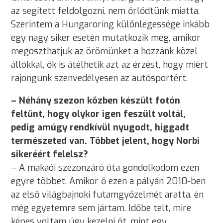
az segített feldolgozni, nem őrlődtünk miatta.
Szerintem a Hungaroring különlegessége inkább
egy nagy siker esetén mutatkozik meg, amikor
megoszthatjuk az örömünket a hozzánk közel
állókkal, ők is átélhetik azt az érzést, hogy miért
rajongunk szenvedélyesen az autósportért.
– Néhány szezon közben készült fotón
feltűnt, hogy olykor igen feszült voltál,
pedig amúgy rendkívül nyugodt, higgadt
természeted van. Többet jelent, hogy Norbi
sikeréért felelsz?
– A makaói szezonzáró óta gondolkodom ezen
egyre többet. Amikor ő ezen a pályán 2010-ben
az első világbajnoki futamgyőzelmét aratta, én
még egyetemre sem jártam. Időbe telt, mire
képes voltam úgy kezelni őt, mint egy