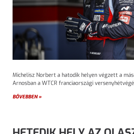
Michelisz Norbert a hatodik helyen végzett a má
Arnosban a WTCR franciaországi versenyhétvégéj
BŐVEBBEN »
HETEDIK HELY AZ OLAS