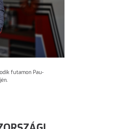
sodik futamon Pau-
én.
ZORSZÁGI